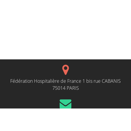
Fédération Hospitalière de France 1 bis rue CABANIS
75014 PARIS
evenements@fhf.fr