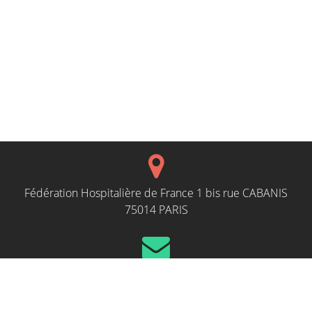
Fédération Hospitalière de France 1 bis rue CABANIS
75014 PARIS
evenements@fhf.fr